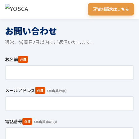
内
資料請求はこちら
容
を
お問い合わせ
ス
キ
通常、営業日2日以内にご返信いたします。
ッ
お名前
必須
プ
メールアドレス
（半角英数字）
必須
電話番号
（半角数字のみ）
必須