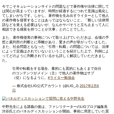
今でこそキュレーションサイトの問題などで著作権や法律に関して
は関心が高まっていますが、時間が経過するにつれて意識は風化し
てしまいがちです。しかし、著作物を生み出すライターとして他人
の著作権を侵害することはあってはならないこと。「難しい法律用
語などを覚える必要はないが、なんかヤバそうと立ち止まって人に
相談できる感覚を持つことが大事」とのことでした。
また、著作権侵害の事例について取り上げていただきは、会場の予
想と裁判所の判断とに乖離があり、驚きの声が挙がっていました。
また、社会問題ともなった「引用・転載」の問題については、法律
によって定義はされていないということを紹介した上で、判例によ
ってどのように判断されているかも詳しく解説していただきまし
た。
引用や転載をする場合、量的にも質的にもあくまで自分
のコンテンツがメイン（主）で他人の著作物はサブ
（従）になるように。
#ライター勉強会
— 株式会社LIG公式アカウント (@LIG_J)
2017年2月6
日
中野先生による講義の後は、ファシリテーターのLIGブログ編集長
渋谷氏とのパネルディスカッションが開始。事前に用意していた質