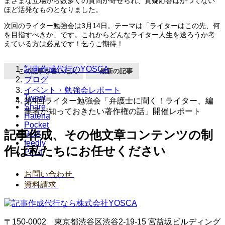
まざまな立場から数多くの質問が寄せられ、質疑応答はかつてない
ほど活発なものとなりました。
次回のライター勉強会は3月14日。テーマは「ライターはこの先、何
を目指すべきか」です。これからどんなライター人生を送ろうか考
えている方は必見です！乞うご期待！
記事作成代行のYOSCA
この記事を書いた人
最新の記事
ブログ
イベント・勉強会レポート
Tweet
第4回ライター勉強会「弁護士に聞く！ライター、編
Share
集者が知っておきたい著作権の話」開催レポート
Hatena
Pocket
記事作成、その他文章コンテンツの制
RSS
feedly
作は私たちにお任せください
Pin it
お問い合わせ
資料請求
〒150-0002 東京都渋谷区渋谷2-19-15 宮益坂ビルディング