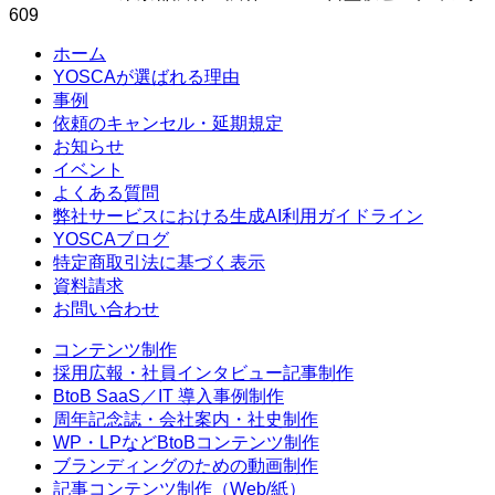
609
ホーム
YOSCAが選ばれる理由
事例
依頼のキャンセル・延期規定
お知らせ
イベント
よくある質問
弊社サービスにおける生成AI利用ガイドライン
YOSCAブログ
特定商取引法に基づく表示
資料請求
お問い合わせ
コンテンツ制作
採用広報・社員インタビュー記事制作
BtoB SaaS／IT 導入事例制作
周年記念誌・会社案内・社史制作
WP・LPなどBtoBコンテンツ制作
ブランディングのための動画制作
記事コンテンツ制作（Web/紙）