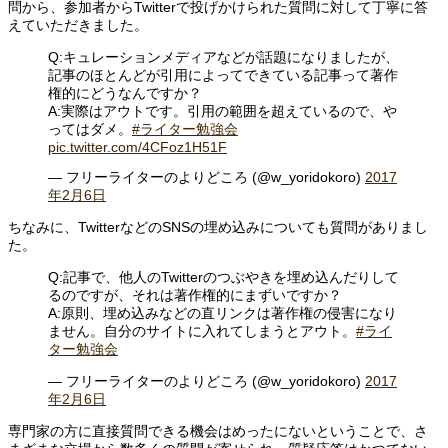
問から、参加者からTwitterで投げかけられた質問に対して丁寧に答
えていただきました。
Q:キュレーションメディアなどが話題になりましたが、
記事のほとんどが引用によってできている記事って著作
権的にどうなんですか？
A:実際はアウトです。引用の範囲を超えているので、や
ってはダメ。
#ライター勉強会
pic.twitter.com/4CFoz1H51F
— フリーライターのよりどころ (@w_yoridokoro)
2017
年2月6日
ちなみに、TwitterなどのSNSの埋め込みについても質問がありまし
た。
Q:記事で、他人のTwitterのつぶやきを埋め込んだりして
るのですが、それは著作権的にまずいですか？
A:原則、埋め込みなどの直リンクは著作権の侵害になり
ません。自分のサイトに入れてしまうとアウト。
#ライ
ター勉強会
— フリーライターのよりどころ (@w_yoridokoro)
2017
年2月6日
専門家の方に直接質問できる機会はめったにないということで、さ