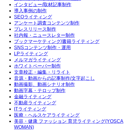
インタビュー/取材記事制作
導入事例の制作
SEOライティング
アンケート調査コンテンツ制作
プレスリリース制作
社内報・ニュースレター制作
ブックマーケティング/書籍ライティング
SNSコンテンツ制作・運用
LPライティング
メルマガライティング
ホワイトペーパー制作
文章校正・編集・リライト
音源・動画からの記事制作/文字起こし
動画撮影、動画シナリオ制作
動画字幕・テロップ制作
金融ライティング
不動産ライティング
ITライティング
医療・ヘルスケアライティング
美容・健康 ファッション 育児ライティング(YOSCA
WOMAN)