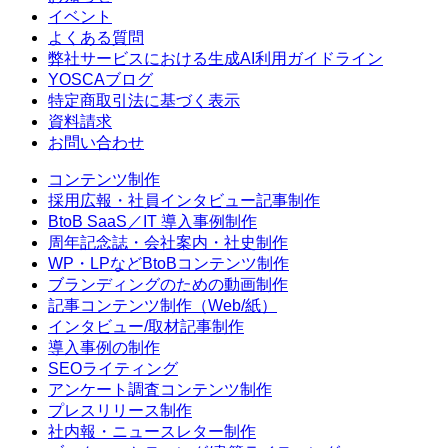
イベント
よくある質問
弊社サービスにおける生成AI利用ガイドライン
YOSCAブログ
特定商取引法に基づく表示
資料請求
お問い合わせ
コンテンツ制作
採用広報・社員インタビュー記事制作
BtoB SaaS／IT 導入事例制作
周年記念誌・会社案内・社史制作
WP・LPなどBtoBコンテンツ制作
ブランディングのための動画制作
記事コンテンツ制作（Web/紙）
インタビュー/取材記事制作
導入事例の制作
SEOライティング
アンケート調査コンテンツ制作
プレスリリース制作
社内報・ニュースレター制作