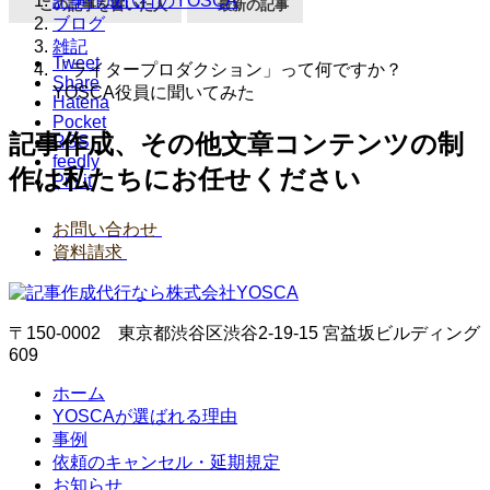
記事作成代行のYOSCA
この記事を書いた人
最新の記事
ブログ
雑記
Tweet
「ライタープロダクション」って何ですか？
Share
YOSCA役員に聞いてみた
Hatena
Pocket
記事作成、その他文章コンテンツの制
RSS
feedly
作は私たちにお任せください
Pin it
お問い合わせ
資料請求
〒150-0002 東京都渋谷区渋谷2-19-15 宮益坂ビルディング
609
ホーム
YOSCAが選ばれる理由
事例
依頼のキャンセル・延期規定
お知らせ