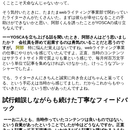
くことこそ天命なんじゃないかって。
そう気付いたときに、たまたまwebライティング事業部で関わってい
たライターさんがたくさんいた。まずは彼らが幸せになることの手
助けができないかと思い、阿部くんを誘ったことがYOSCAの成り立
ちなんです。
ーーYOSCAを立ち上げる話を聞いたとき、阿部さんはどう思いまし
たか？ 会社員を辞めて起業するのは勇気のいることだと思うので
すが。
阿部
特に悩んだ覚えはないですね。webライティング事業
の仕事にやりがいを感じていたんですよ。正直、当時のコンテンツ
はサテライトサイト用で質よりも量という感じで、毎月何百万文字
という単位で記事を集めなければいけなかった。けっこうなプレッ
シャーでしたよ。
でも、ライターさんにきちんと誠実に向き合えばちゃんと返ってく
る、という手応えは当時から感じてました。だからこれからもやっ
ていきたいな、という想いがあったんですよね。
試行錯誤しながらも続けた丁寧なフィードバ
ック
ーーお二人とも、当時作っていたコンテンツは良いものではない、
という自覚があったということでしたが今はどうなんですか。正直