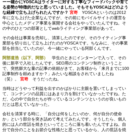
ーー確かにYOSCAはライターに対する丁寧なフィードバックや育て
る姿勢が特徴的だなと思っていました。そもそもYOSCAはどのよう
な経緯で立ち上げられたんですか？
宮嵜
YOSCAというのは2012
年に立ち上げた企業なんですが、その前にモバイルサイトの運営を
中心としたメディア事業を展開する会社をやっていたんですね。そ
の中のひとつの部署としてwebライティング事業部があって。
その会社は事業を売却し、清算したのですが、そのライティング事
業部を切り出して立ち上げたのがYOSCAです。ちなみに、その事業
部を担当していたのが、今一緒にやっている阿部くんです。
阿部道浩（以下、阿部）
学生のときにインターンで入って、その
後に新卒で入社したんです。SEO用のコンテンツ制作ということ
で、突然膨大な量の記事の依頼がきて。お客様から「来月までに100
記事制作を頼めますか？」みたいな相談をされていましたね
（笑）。
宮嵜
そうだったね。
当時はどうやって利益を出すのかばかりに主眼を置いてしまってい
て、コンテンツの品質にはあまり力を割けていなかったですね。た
だ、心の中で自分たちが作っているコンテンツというのが良いもの
だとは思えていなかった。
会社を清算する時に、「自分は何をしたいのか、何が自分の使命
か」という部分を突き詰めて考えてみたんです。そうしたら、個人
的には人の世話を焼きたいってところに落ち着いたんですよね。自
分で自分のことをお節介な性格だと思っているから、人の世話を焼