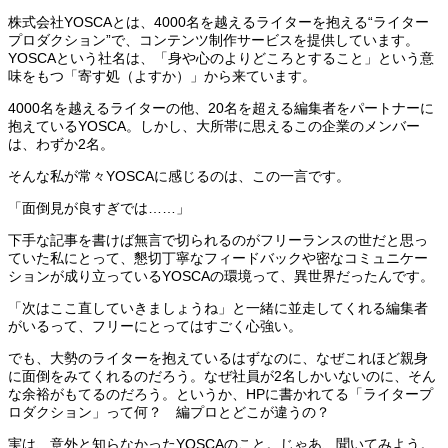
株式会社YOSCAとは、4000名を越えるライターを抱える“ライター
プロダクション”で、コンテンツ制作サービスを提供しています。
YOSCAという社名は、「身や心のよりどころとすること」という意
味をもつ「寄す処（よすか）」から来ています。
4000名を越えるライターの他、20名を超える編集者をパートナーに
抱えているYOSCA。しかし、大所帯に思えるこの企業のメンバー
は、わずか2名。
そんな私が常々YOSCAに感じるのは、この一言です。
「面倒見が良すぎでは……」
下手な記事を書けば無言で切られるのがフリーランスの世だと思っ
ていた私にとって、懇切丁寧なフィードバックや密なコミュニケー
ションが成り立っているYOSCAの環境って、異世界だったんです。
「次はここ直していきましょうね」と一緒に並走してくれる編集者
がいるって、フリーにとってはすごく心強い。
でも、大勢のライターを抱えているはずなのに、なぜこれほど親身
に面倒をみてくれるのだろう。なぜ社員が2名しかいないのに、そん
な余裕がもてるのだろう。というか、HPに書かれてる「ライタープ
ロダクション」って何？ 編プロとどこが違うの？
実は、意外と知らなかったYOSCAのこと。じゃあ、聞いてみよう。