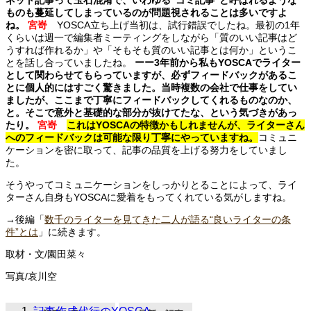
ネット記事って玉石混淆で、いわゆる“ゴミ記事”と呼ばれるような
ものも蔓延してしまっているのが問題視されることは多いですよ
ね。
宮嵜
YOSCA立ち上げ当初は、試行錯誤でしたね。最初の1年
くらいは週一で編集者ミーティングをしながら「質のいい記事はど
うすれば作れるか」や「そもそも質のいい記事とは何か」というこ
とを話し合っていましたね。
ーー3年前から私もYOSCAでライター
として関わらせてもらっていますが、必ずフィードバックがあるこ
とに個人的にはすごく驚きました。当時複数の会社で仕事をしてい
ましたが、ここまで丁寧にフィードバックしてくれるものなのか、
と。そこで意外と基礎的な部分が抜けてたな、という気づきがあっ
たり。
宮嵜
これはYOSCAの特徴かもしれませんが、ライターさん
へのフィードバックは可能な限り丁寧にやっていますね。
コミュニ
ケーションを密に取って、記事の品質を上げる努力をしていまし
た。
そうやってコミュニケーションをしっかりとることによって、ライ
ターさん自身もYOSCAに愛着をもってくれている気がしますね。
→後編「
数千のライターを見てきた二人が語る“良いライターの条
件”とは
」に続きます。
取材・文/園田菜々
写真/哀川空