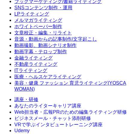
ブックマーケティング/書籍ライティング
SNSコンテンツ制作・運用
LPライティング
メルマガライティング
ホワイトペーパー制作
文章校正・編集・リライト
音源・動画からの記事制作/文字起こし
動画撮影、動画シナリオ制作
動画字幕・テロップ制作
金融ライティング
不動産ライティング
ITライティング
医療・ヘルスケアライティング
美容・健康 ファッション 育児ライティング(YOSCA
WOMAN)
講座・研修
あなたのライターキャリア講座
Web担当者・広報PRのための編集ライティング研修
ビジネスメール・チャット添削研修
VRで学ぶインタビュートレーニング講座
Udemy