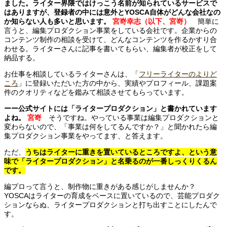
ました。ライター界隈ではけっこう名前が知られているサービスで
はありますが、登録者の中には意外とYOSCA自体がどんな会社なの
か知らない人も多いと思います。
宮嵜幸志（以下、宮嵜）
簡単に
言うと、編集プロダクション事業をしている会社です。企業からの
コンテンツ制作の相談を受けて、どんなコンテンツを作るかすり合
わせる。ライターさんに記事を書いてもらい、編集者が校正をして
納品する。
お仕事を相談しているライターさんは、「
フリーライターのよりど
ころ
」に登録いただいた方の中から、実績やプロフィール、課題案
件のクオリティなどを鑑みて相談させてもらっています。
ーー公式サイトには「ライタープロダクション」と書かれています
よね。
宮嵜
そうですね。やっている事業は編集プロダクションと
変わらないので、「事業は何をしてるんですか？」と聞かれたら編
集プロダクション事業をやってます、と答えます。
ただ、
うちはライターに重きを置いているところですよ、という意
味で「ライタープロダクション」と名乗るのが一番しっくりくるん
です。
編プロって言うと、制作物に重きがある感じがしませんか？
YOSCAはライターの育成をベースに置いているので、芸能プロダク
ションならぬ、ライタープロダクションと打ち出すことにしたんで
す。