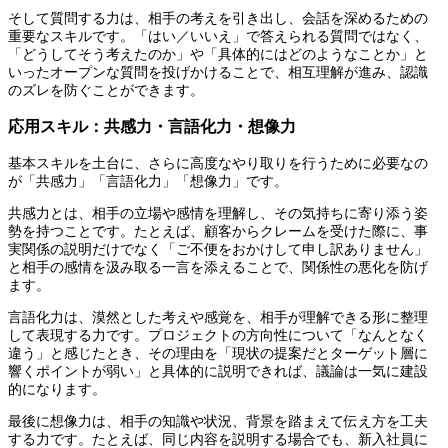
そして質問する力は、相手の考えを引き出し、会話を深めるための
重要なスキルです。「はい／いいえ」で答えられる質問ではなく、
「どうしてそう考えたのか」や「具体的にはどのようなことか」と
いったオープンな質問を投げかけることで、相互理解が進み、認識
のズレを防ぐことができます。
応用スキル：共感力・言語化力・想像力
基本スキルを土台に、さらに高度なやり取りを行うために必要なの
が「共感力」「言語化力」「想像力」です。
共感力とは、相手の立場や感情を理解し、その気持ちに寄り添う姿
勢を持つことです。たとえば、顧客からクレームを受けた際に、事
実関係の説明だけでなく「ご不便をおかけして申し訳ありません」
と相手の感情を汲み取る一言を添えることで、関係性の悪化を防げ
ます。
言語化力は、漠然とした考えや感覚を、相手が理解できる形に整理
して表現する力です。プロジェクトの方向性について「なんとなく
違う」と感じたとき、その理由を「現状の提案だとターゲット層に
響くポイントが弱い」と具体的に説明できれば、議論は一気に建設
的になります。
最後に想像力は、相手の知識や状況、背景を踏まえて伝え方を工夫
する力です。たとえば、同じ内容を説明する場合でも、新入社員に