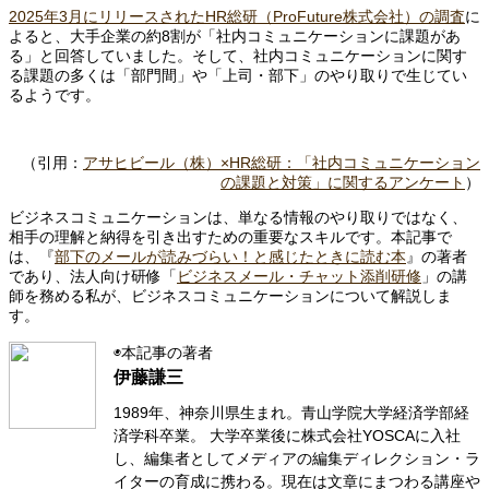
2025年3月にリリースされたHR総研（ProFuture株式会社）の調査
に
よると、大手企業の約8割が「社内コミュニケーションに課題があ
る」と回答していました。そして、社内コミュニケーションに関す
る課題の多くは「部門間」や「上司・部下」のやり取りで生じてい
るようです。
（引用：
アサヒビール（株）×HR総研：「社内コミュニケーション
の課題と対策」に関するアンケート
）
ビジネスコミュニケーションは、単なる情報のやり取りではなく、
相手の理解と納得を引き出すための重要なスキルです。本記事で
は、『
部下のメールが読みづらい！と感じたときに読む本
』の著者
であり、法人向け研修「
ビジネスメール・チャット添削研修
」の講
師を務める私が、ビジネスコミュニケーションについて解説しま
す。
◉本記事の著者
伊藤謙三
1989年、神奈川県生まれ。青山学院大学経済学部経
済学科卒業。 大学卒業後に株式会社YOSCAに入社
し、編集者としてメディアの編集ディレクション・ラ
イターの育成に携わる。現在は文章にまつわる講座や