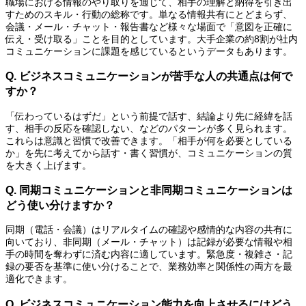
職場における情報のやり取りを通じて、相手の理解と納得を引き出
すためのスキル・行動の総称です。単なる情報共有にとどまらず、
会議・メール・チャット・報告書など様々な場面で「意図を正確に
伝え・受け取る」ことを目的としています。大手企業の約8割が社内
コミュニケーションに課題を感じているというデータもあります。
Q. ビジネスコミュニケーションが苦手な人の共通点は何で
すか？
「伝わっているはずだ」という前提で話す、結論より先に経緯を話
す、相手の反応を確認しない、などのパターンが多く見られます。
これらは意識と習慣で改善できます。「相手が何を必要としている
か」を先に考えてから話す・書く習慣が、コミュニケーションの質
を大きく上げます。
Q. 同期コミュニケーションと非同期コミュニケーションは
どう使い分けますか？
同期（電話・会議）はリアルタイムの確認や感情的な内容の共有に
向いており、非同期（メール・チャット）は記録が必要な情報や相
手の時間を奪わずに済む内容に適しています。緊急度・複雑さ・記
録の要否を基準に使い分けることで、業務効率と関係性の両方を最
適化できます。
Q. ビジネスコミュニケーション能力を向上させるにはどう