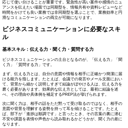
応じて使い分けることが重要です。緊急性が高い案件や感情のニュ
アンスを伝えたい場面では同期型を、情報共有や資料レビューなど
時間をかけても良い業務では非同期型を選ぶことで、業務効率と円
滑なコミュニケーションの両立が可能になります。
ビジネスコミュニケーションに必要なスキ
ル
基本スキル：伝える力・聞く力・質問する力
ビジネスコミュニケーションの土台となるのが、「伝える力」「聞
く力」「質問する力」です。
まず、伝える力とは、自分の意図や情報を相手に正確かつ簡潔に届
ける能力を指します。たとえば、会議での発言やメール文面におい
て、背景から細かく説明しすぎて結論がぼやける人は、伝える力を
磨く必要があります。効果的な伝え方としては、最初に結論を述
べ、その理由や具体例を補足するPREP法が挙げられます。
次に聞く力は、相手の話をただ黙って受け取るのではなく、相手の
意図や背景を理解する姿勢を持って耳を傾けることです。たとえ
ば、部下が「進捗は順調です」と言ったとき、その言葉の裏に潜む
不安や課題を表情や声色から読み取れるかどうかが、聞く力の差に
なります。