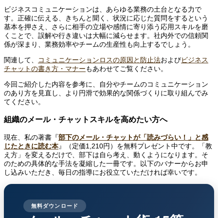
ビジネスコミュニケーションは、あらゆる業務の土台となる力で
す。正確に伝える、きちんと聞く、状況に応じた質問をするという
基本を押さえ、さらに相手の立場や感情に寄り添う応用スキルを磨
くことで、誤解や行き違いは大幅に減らせます。社内外での信頼関
係が深まり、業務効率やチームの生産性も向上するでしょう。
関連して、
コミュニケーションロスの原因と防止法
および
ビジネス
チャットの書き方・マナー
もあわせてご覧ください。
今回ご紹介した内容を参考に、自分やチームのコミュニケーション
のあり方を見直し、より円滑で効果的な関係づくりに取り組んでみ
てください。
組織のメール・チャットスキルを高めたい方へ
現在、私の著書『
部下のメール・チャットが「読みづらい！」と感
じたときに読む本
』（定価1,210円）を無料プレゼント中です。「教
え方」を変えるだけで、部下は自ら考え、動くようになります。そ
のための具体的な手法を凝縮した一冊です。以下のバナーからお申
し込みいただき、毎日の指導にお役立ていただければ幸いです。
無料ダウンロード