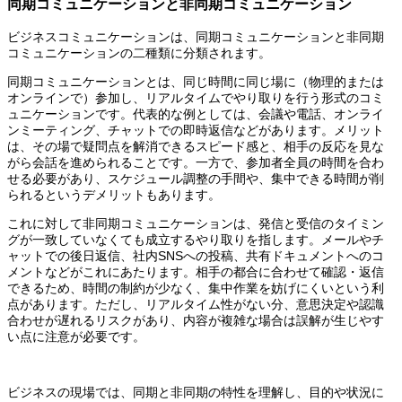
同期コミュニケーションと非同期コミュニケーション
ビジネスコミュニケーションは、同期コミュニケーションと非同期
コミュニケーションの二種類に分類されます。
同期コミュニケーションとは、同じ時間に同じ場に（物理的または
オンラインで）参加し、リアルタイムでやり取りを行う形式のコミ
ュニケーションです。代表的な例としては、会議や電話、オンライ
ンミーティング、チャットでの即時返信などがあります。メリット
は、その場で疑問点を解消できるスピード感と、相手の反応を見な
がら会話を進められることです。一方で、参加者全員の時間を合わ
せる必要があり、スケジュール調整の手間や、集中できる時間が削
られるというデメリットもあります。
これに対して非同期コミュニケーションは、発信と受信のタイミン
グが一致していなくても成立するやり取りを指します。メールやチ
ャットでの後日返信、社内SNSへの投稿、共有ドキュメントへのコ
メントなどがこれにあたります。相手の都合に合わせて確認・返信
できるため、時間の制約が少なく、集中作業を妨げにくいという利
点があります。ただし、リアルタイム性がない分、意思決定や認識
合わせが遅れるリスクがあり、内容が複雑な場合は誤解が生じやす
い点に注意が必要です。
ビジネスの現場では、同期と非同期の特性を理解し、目的や状況に