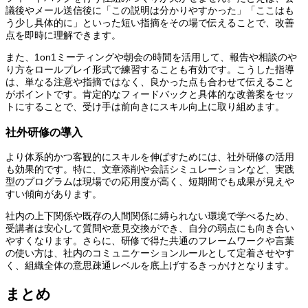
議後やメール送信後に「この説明は分かりやすかった」「ここはも
う少し具体的に」といった短い指摘をその場で伝えることで、改善
点を即時に理解できます。
また、1on1ミーティングや朝会の時間を活用して、報告や相談のや
り方をロールプレイ形式で練習することも有効です。こうした指導
は、単なる注意や指摘ではなく、良かった点も合わせて伝えること
がポイントです。肯定的なフィードバックと具体的な改善案をセッ
トにすることで、受け手は前向きにスキル向上に取り組めます。
社外研修の導入
より体系的かつ客観的にスキルを伸ばすためには、社外研修の活用
も効果的です。特に、文章添削や会話シミュレーションなど、実践
型のプログラムは現場での応用度が高く、短期間でも成果が見えや
すい傾向があります。
社内の上下関係や既存の人間関係に縛られない環境で学べるため、
受講者は安心して質問や意見交換ができ、自分の弱点にも向き合い
やすくなります。さらに、研修で得た共通のフレームワークや言葉
の使い方は、社内のコミュニケーションルールとして定着させやす
く、組織全体の意思疎通レベルを底上げするきっかけとなります。
まとめ