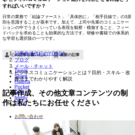
すればいいですか？
日常の業務で「結論ファースト」「具体的に」「相手目線で」の3原
則を意識することが基本です。加えて、上司や先輩のコミュニケー
ションの中でうまくいっている表現を観察・模倣すること、フィー
ドバックを求めることも効果的な方法です。研修や書籍での体系的
な学習も選択肢の一つです。
記事作成代行のYOSCA
この記事を書いた人
最新の記事
ブログ
メール・チャット
Tweet
ビジネスコミュニケーションとは？目的・スキル・改
Share
善法までわかりやすく解説
Hatena
Pocket
記事作成、その他文章コンテンツの制
RSS
feedly
作は私たちにお任せください
Pin it
お問い合わせ