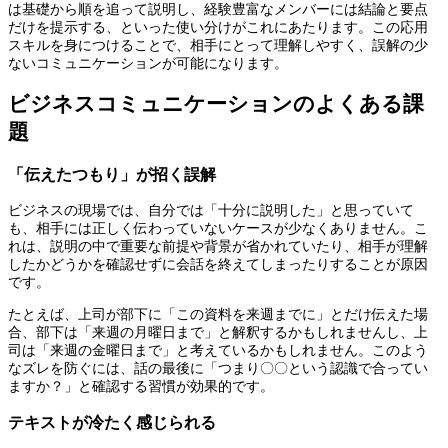
は基礎から順を追って説明し、経験豊富なメンバーには結論と要点
だけを提示する、といった使い分けがこれにあたります。この応用
スキルを身につけることで、相手にとって理解しやすく、誤解の少
ないコミュニケーションが可能になります。
ビジネスコミュニケーションのよくある課
題
「伝えたつもり」が招く誤解
ビジネスの現場では、自分では「十分に説明した」と思っていて
も、相手には正しく伝わっていないケースが少なくありません。こ
れは、説明の中で重要な前提や背景が省かれていたり、相手が理解
したかどうかを確認せずに会話を終えてしまったりすることが原因
です。
たとえば、上司が部下に「この資料を来週までに」とだけ伝えた場
合、部下は「来週の月曜日まで」と解釈するかもしれませんし、上
司は「来週の金曜日まで」と考えているかもしれません。このよう
なズレを防ぐには、話の最後に「つまり〇〇という認識で合ってい
ますか？」と確認する習慣が効果的です。
テキストが冷たく感じられる