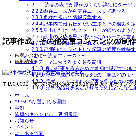
2.1
1. 読者の表情が浮かぶくらい詳細にターゲ
2.2
2.顕在ニーズから潜在ニーズまで調べる
2.3
3.多様な視点で情報収集する
2.4
4.記事内で最も伝えたい主張とその根拠を
2.5
5.見出しだけでもストーリーが伝わるよう
2.6
6.読者の反応を思い浮かべながら一気に書
記事作成、その他文章コンテンツの制
2.7
7.読者の期待に応えられているかの視点で
2.8
8.定期的にリライトして記事の鮮度を維持す
お問い合わせ
3
さいごに〜読者ファースト〜
資料請求
4
本記事テーマにおけるよくある質問
4.1
Q. 良い記事を作るために最初に設定すべき
4.2
Q. 記事作成の基本的な8つの手順はどのよ
4.3
Q. 読者にシェアされる記事を作るためのポ
〒150-0002 東京都渋谷区渋谷2-19-15 宮益坂ビルディング6
4.4
Q. 記事の品質を安定させるためにどんな仕
ホーム
YOSCAが選ばれる理由
事例
依頼のキャンセル・延期規定
お知らせ
イベント
よくある質問