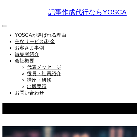
記事作成代行ならYOSCA
YOSCAが選ばれる理由
主なサービス/料金
お客さま事例
編集者紹介
会社概要
代表メッセージ
役員・社員紹介
講座・研修
出版実績
お問い合わせ
BLOG