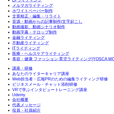
LPライティング
メルマガライティング
ホワイトペーパー制作
文章校正・編集・リライト
音源・動画からの記事制作/文字起こし
動画撮影、動画シナリオ制作
動画字幕・テロップ制作
金融ライティング
不動産ライティング
ITライティング
医療・ヘルスケアライティング
美容・健康 ファッション 育児ライティング(YOSCA WO
講座・研修
あなたのライターキャリア講座
Web担当者・広報PRのための編集ライティング研修
ビジネスメール・チャット添削研修
VRで学ぶインタビュートレーニング講座
Udemy
会社概要
代表メッセージ
役員・社員紹介