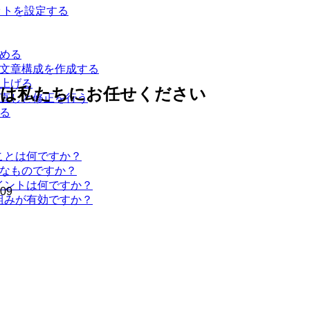
ットを設定する
定める
な文章構成を作成する
き上げる
作は私たちにお任せください
見直しと修正を行う
る
ことは何ですか？
うなものですか？
イントは何ですか？
09
組みが有効ですか？