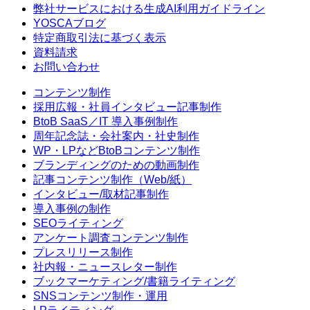
弊社サービスにおける生成AI利用ガイドライン
YOSCAブログ
特定商取引法に基づく表示
資料請求
お問い合わせ
コンテンツ制作
採用広報・社員インタビュー記事制作
BtoB SaaS／IT 導入事例制作
周年記念誌・会社案内・社史制作
WP・LPなどBtoBコンテンツ制作
ブランディングのための動画制作
記事コンテンツ制作（Web/紙）
インタビュー/取材記事制作
導入事例の制作
SEOライティング
アンケート調査コンテンツ制作
プレスリリース制作
社内報・ニュースレター制作
ブックマーケティング/書籍ライティング
SNSコンテンツ制作・運用