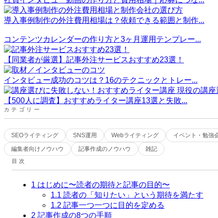
導入事例制作の外注費用相場は？依頼できる範囲と制作...
コンテンツカレンダーの作り方と3ヶ月運用テンプレー...
【同業者が厳選】記事外注サービスおすすめ23選！
インタビュー成功のコツは？16のテクニックとトレー...
【500人に調査】おすすめライター講座13選と失敗...
カテゴリー
SEOライティング
SNS運用
Webライティング
イベント・勉強
編集者向けノウハウ
記事作成のノウハウ
雑記
目次
1
はじめに〜読者の期待と記事の目的〜
1.1
読者の「知りたい」という期待を満たす
1.2
記事一つ一つに目的を定める
2
記事作成の8つの手順